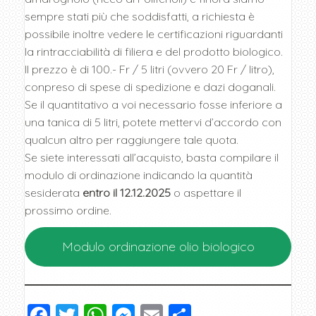
sempre stati più che soddisfatti, a richiesta è
possibile inoltre vedere le certificazioni riguardanti
la rintracciabilità di filiera e del prodotto biologico.
Il prezzo è di 100.- Fr / 5 litri (ovvero 20 Fr / litro),
conpreso di spese di spedizione e dazi doganali.
Se il quantitativo a voi necessario fosse inferiore a
una tanica di 5 litri, potete mettervi d’accordo con
qualcun altro per raggiungere tale quota.
Se siete interessati all’acquisto, basta compilare il
modulo di ordinazione indicando la quantità
sesiderata
entro il 12.12.2025
o aspettare il
prossimo ordine.
Modulo ordinazione olio biologico
F
T
W
M
E
C