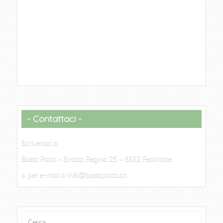
Contattaci
Scrivendo a
Basta Poco – Strada Regina 25 – 6832 Pedrinate
o per e-mail a info@bastapoco.ch
Ricerca