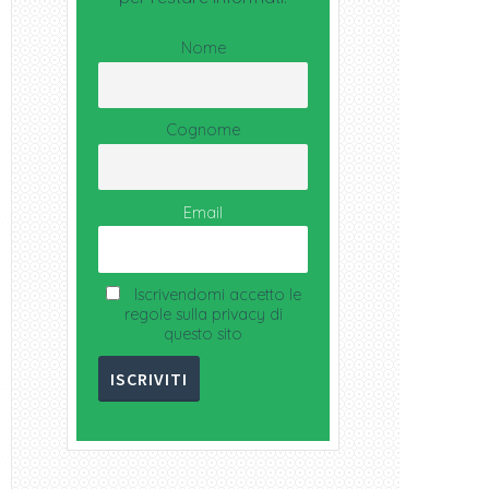
Nome
Cognome
Email
Iscrivendomi accetto le
regole sulla privacy di
questo sito