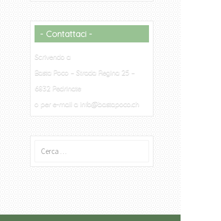
Contattaci
Scrivendo a
Basta Poco – Strada Regina 25 –
6832 Pedrinate
o per e-mail a info@bastapoco.ch
Ricerca
per: