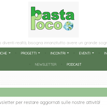
oco
no diventi realtà, bisogna innanzitutto avere un grande s
ICHE
PROGETTI
INCONTRI
EVENTI
I
NEWSLETTER
PODCAST
sletter per restare aggiornati sulle nostre attività!