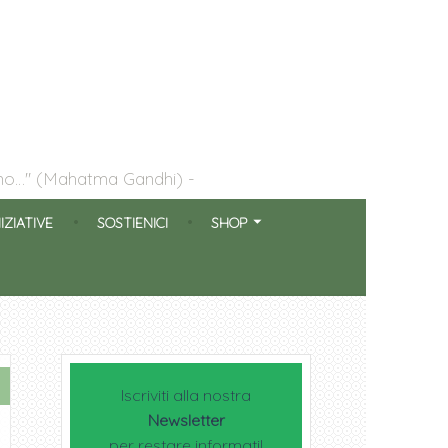
ogno…" (Mahatma Gandhi)
NIZIATIVE
SOSTIENICI
SHOP
Iscriviti alla nostra
Newsletter
per restare informati!