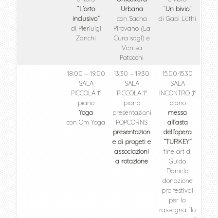
“L’orto
Urbana
“
Un bivio
“
inclusivo”
con Sacha
di Gabi Lüthi
di Pierluigi
Pirovano (La
Zanchi
Cura sagl) e
Veritsa
Patocchi
18:00 – 19:00
13:30 – 19:30
15.00-15.30
SALA
SALA
SALA
PICCOLA 1°
PICCOLA 1°
INCONTRO ,1°
piano
piano
piano
Yoga
presentazioni
messa
con Om Yoga
POPCORNS
all’asta
presentazion
dell’opera
e di progeti e
“TURKEY”
associazioni
fine art di
a rotazione
Guido
Daniele
donazione
pro festival
per la
rassegna “Io