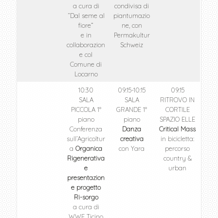
a cura di
condivisa di
“Dal seme al
piantumazio
fiore”
ne, con
e in
Permakultur
collaborazion
Schweiz
e col
Comune di
Locarno
10:30
09:15-10:15
09:15
SALA
SALA
RITROVO IN
PICCOLA 1°
GRANDE 1°
CORTILE
piano
piano
SPAZIO ELLE
Conferenza
Danza
Critical Mass
sull’Agricoltur
creativa
in bicicletta:
a
Organica
con Yara
percorso
Rigenerativa
country &
e
urban
presentazion
e progetto
Ri-sorgo
a cura di
WWF Ticino