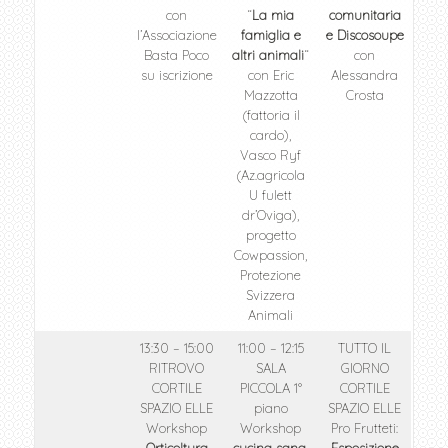
con
“
La mia
comunitaria
l’Associazione
famiglia e
e Discosoupe
Basta Poco
altri animali
“
con
su iscrizione
con Eric
Alessandra
Mazzotta
Crosta
(fattoria il
cardo),
Vasco Ryf
(Az.agricola
U fulett
dr’Oviga),
progetto
Cowpassion,
Protezione
Svizzera
Animali
13:30 – 15:00
11:00 – 12:15
TUTTO IL
RITROVO
SALA
GIORNO
CORTILE
PICCOLA 1°
CORTILE
SPAZIO ELLE
piano
SPAZIO ELLE
Workshop
Workshop
Pro Frutteti: