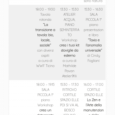
sono natura”
18:00 – 19:30
13:30 – 15:30
15:30 – 16:30
Tavola
ATELIER
SALA
rotonda
ACQUA,
PICCOLA 1°
“La
PIANO
piano
transizione a
SEMINTERRA
presentazion
tavola: bio,
TO
e libro
locale,
Workshop
“Taxio e
sociale”
crea i tuoi kit
l’anomalia
con diversi
stoviglie da
universale”
ospiti
esterno
di Cindy
a cura di
a cura di
Fogliani
WWF Ticino
Mathilde
Pavan
Atelier9fili
18:00 – 19:15
15:30 – 17:30
16:00 – 17:00
SALA
RITROVO
CORTILE
PICCOLA 1°
CORTILE
SPAZIO ELLE
piano
SPAZIO ELLE
Lo Zen e
Workshop
POI SI VA AL
l’Arte della
crea un
BOSCO
manutenzion