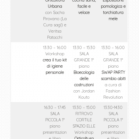
Orticoltura
cucina sana,
Esposizione
Urbana
facile e
pomologica e
con Sacha
veloce
torchiatura
Pirovano (La
mele
Cura sagl) e
Veritsa
Patocchi
13:30 – 16:00
13:30 – 15:30
13:30 – 16:00
Workshop
SALA
SALA
crea il tuo kit
GRANDE 1°
GRANDE 1°
di igiene
piano
piano
personale
Bioecologia
SWAP PARTY
delle
scambio abiti
costruzioni
a cura di
con Jordan
Fashion
Kouto
Revolution
16:30 – 17:45
13:30 – 15:00
13:30-14:30
SALA
RITROVO
SALA
PICCOLA 1°
CORTILE
PICCOLA 1°
piano
SPAZIO ELLE
piano
presentazion
Workshop
presentazion
e libro
Orticoltura
e libro