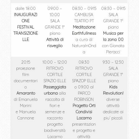
dalle 18:00
09:00 –
08:30 – 09:15
08:30 – 09:15
INAUGURAZI
10:00
CAMBUSA
SALA
ONE
SALA
TEATRO PT
GRANDE 1°
FESTIVAL
GRANDE 1°
Meditazione
piano
TRANSIZIONE
piano
Earthfullness
Musica per
LLE
Attività di
a cura di
la zona 00
risveglio
NaturalnOnd
con Gionata
a
Pieracci
20:15
10:00 – 12:00
08:30
9:30 – 12:30
proiezione
RITROVO
RITROVO
SALA
film
CORTILE
CORTILE
GRANDE 1°
documentari
SPAZIO ELLE
SPAZOP ELLE
piano
o
Passeggiata
o 09:00 al
Kids
Amaranto
urbana
alla
PARCO
Revolution!
di Emanuela
raccolta di
ROBINSON
diverse
Morini
fiori e
Progetto Orti
attività
e Manuela
semenze e
Condivisi
dedicate ai
Cannone
racconto
Locarno
piu’ piccoli
progetto
presentazion
biodiversità
e progetto e
Locarno
attività