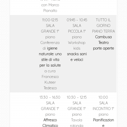
con Marco
Pianalto
11:00-12:15
09:45 – 10:45
TUTTO IL
SALA
SALA
GIORNO
GRANDE 1°
PICCOLA 1°
PIANO TERRA
piano
piano
Cambusa
Conferenza
Workshop
Teatro
di
igiene
kids
porte aperte
naturale: uno
snacks sani
stile di vita
e veloci
per la salute
a cura
Francesco
Kuteer
Tedesco
13:30 – 16:30
10:30 – 12:15
10:00
SALA
SALA
SALA
GRANDE 1°
GRANDE 1°
INCONTRO 1°
piano
piano
piano
Affresco
Tavola
Pianificazion
Climatico
rotonda
e