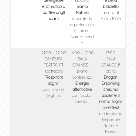
detergente
ISOLINO
e della
enzimatico a
Siamo
bicicletta
partire dagli
Natura
a cura di
scarti
laboratorio
Ricky Malè
esperienziale,
a cura di
Naturainond
a
21:00 – 22:00
16:00 – 17:00
17:00
CAMBUSA
SALA
SALA
TEATRO PT
GRANDE 1°
GRANDE 1°
spettacolo
piano
piano
“Respirare
Conferenza
Dragon
sogni”
Energie
Dreaming:
con i Fiori di
alternative
creiamo
Kirghisia
con Nicolas
assieme il
Cretton
nostro sogno
collettivo!
moderato da
Stephanie
Rauer e
Marco