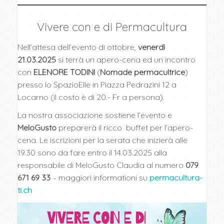
Vivere con e di Permacultura
Nell’attesa dell’evento di ottobre,
venerdì
21.03.2025
si terrà un apero-cena ed un incontro
con
ELENORE TODINI
(
Nomade permacultrice
)
presso lo SpazioElle in Piazza Pedrazini 12 a
Locarno (il costo è di 20.- Fr a persona).
La nostra associazione sostiene l’evento e
MeloGusto
preparerà il ricco buffet per l’apero-
cena. Le iscrizioni per la serata che inizierà alle
19.30 sono da fare entro il 14.03.2025 alla
responsabile di MeloGusto Claudia al numero
079
671 69 33
– maggiori informationi su
permacultura-
ti.ch