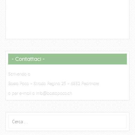
Contattaci
Scrivendo a
Basta Poco – Strada Regina 25 – 6832 Pedrinate
o per e-mail a info@bastapoco.ch
Ricerca
per: