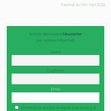
Festival du Film Vert 2026
Iscriviti alla nostra
Newsletter
per restare informati!
Nome
Cognome
Email
Iscrivendomi accetto le regole sulla privacy di