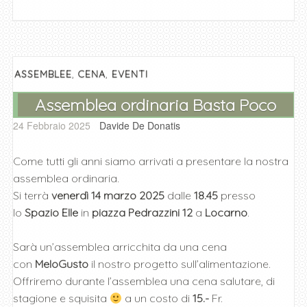
c
tt
at
ss
ai
n
e
er
s
e
l
di
b
A
n
vi
o
p
g
di
,
,
ASSEMBLEE
CENA
EVENTI
o
p
er
Assemblea ordinaria Basta Poco
k
24 Febbraio 2025
Davide De Donatis
Come tutti gli anni siamo arrivati a presentare la nostra
assemblea ordinaria.
Si terrà
venerdì 14 marzo 2025
dalle
18.45
presso
lo
Spazio Elle
in
piazza Pedrazzini 12
a
Locarno
.
Sarà un’assemblea arricchita da una cena
con
MeloGusto
il nostro progetto sull’alimentazione.
Offriremo durante l’assemblea una cena salutare, di
stagione e squisita
a un costo di
15.-
Fr.