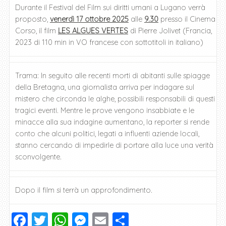
Durante il Festival del Film sui diritti umani a Lugano verrà
proposto,
venerdì 17 ottobre 2025
alle
9.30
presso il Cinema
Corso, il film
LES ALGUES VERTES
di Pierre Jolivet (Francia,
2023 di 110 min in VO francese con sottotitoli in italiano)
Trama: In seguito alle recenti morti di abitanti sulle spiagge
della Bretagna, una giornalista arriva per indagare sul
mistero che circonda le alghe, possibili responsabili di questi
tragici eventi. Mentre le prove vengono insabbiate e le
minacce alla sua indagine aumentano, la reporter si rende
conto che alcuni politici, legati a influenti aziende locali,
stanno cercando di impedirle di portare alla luce una verità
sconvolgente.
Dopo il film si terrà un approfondimento.
F
T
W
M
E
C