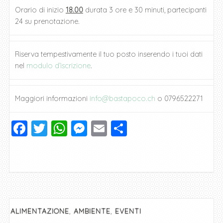
Orario di inizio
18.00
durata 3 ore e 30 minuti, partecipanti
24 su prenotazione.
Riserva tempestivamente il tuo posto inserendo i tuoi dati
nel
modulo d’iscrizione
.
Maggiori informazioni
info@bastapoco.ch
o 0796522271
F
T
W
M
E
C
a
wi
h
e
m
o
c
tt
at
ss
ai
n
e
er
s
e
l
di
b
A
n
vi
o
p
g
di
,
,
ALIMENTAZIONE
AMBIENTE
EVENTI