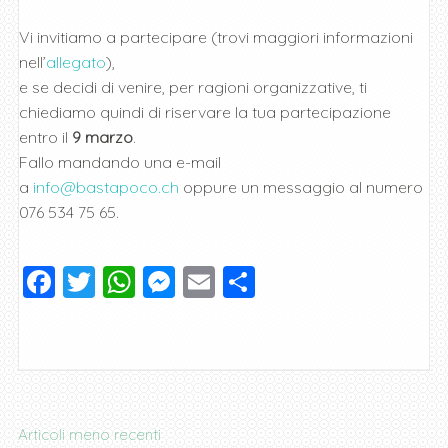
Vi invitiamo a partecipare (trovi maggiori informazioni
nell’
allegato
),
e se decidi di venire, per ragioni organizzative, ti
chiediamo quindi di riservare la tua partecipazione
entro il
9
marzo
.
Fallo mandando una e-mail
a
info@bastapoco.ch
oppure un messaggio al numero
076 534 75 65.
F
T
W
M
E
C
a
wi
h
e
m
o
c
tt
at
ss
ai
n
e
er
s
e
l
di
b
A
n
vi
o
p
g
di
Navigazione
Articoli meno recenti