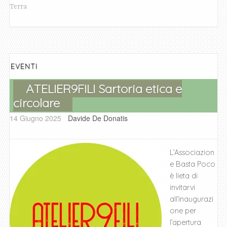
e
er
s
e
l
di
Terra
b
A
n
vi
o
p
g
di
o
p
er
k
EVENTI
ATELIER9FILI Sartoria etica e
circolare
14 Giugno 2025
Davide De Donatis
L’Associazion
e Basta Poco
è lieta di
invitarvi
all’inaugurazi
one per
l’apertura