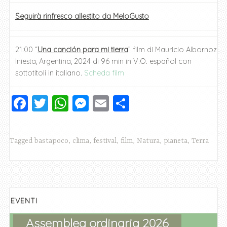
Seguirà rinfresco allestito da MeloGusto
21:00 “
Una canción para mi tierra
” film di Mauricio Albornoz
Iniesta, Argentina, 2024 di 96 min in V.O. español con
sottotitoli in italiano.
Scheda film
F
T
W
M
E
C
a
wi
h
e
m
o
c
tt
at
ss
ai
n
Tagged
bastapoco
,
clima
,
festival
,
film
,
Natura
,
pianeta
,
Terra
e
er
s
e
l
di
b
A
n
vi
o
p
g
di
o
p
er
EVENTI
k
Assemblea ordinaria 2026