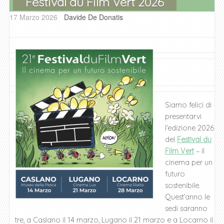
Festival du Film Vert 2026
17 Marzo 2026
Davide De Donatis
Siamo felici di
presentarvi
l’edizione 2026
del
Festival du
Film Vert
– il
cinema per un
futuro
sostenibile.
Quest’anno le
sedi saranno
tre, a Caslano il 14 marzo, Lugano il 21 marzo e a Locarno il