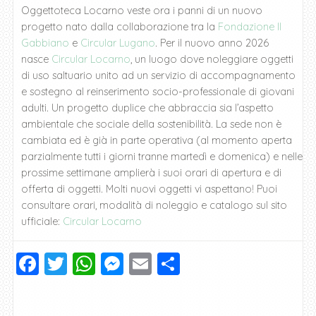
Oggettoteca Locarno veste ora i panni di un nuovo
progetto nato dalla collaborazione tra la
Fondazione Il
Gabbiano
e
Circular Lugano
. Per il nuovo anno 2026
nasce
Circular Locarno
, un luogo dove noleggiare oggetti
di uso saltuario unito ad un servizio di accompagnamento
e sostegno al reinserimento socio-professionale di giovani
adulti. Un progetto duplice che abbraccia sia l’aspetto
ambientale che sociale della sostenibilità. La sede non è
cambiata ed è già in parte operativa (al momento aperta
parzialmente tutti i giorni tranne martedì e domenica) e nelle
prossime settimane amplierà i suoi orari di apertura e di
offerta di oggetti. Molti nuovi oggetti vi aspettano! Puoi
consultare orari, modalità di noleggio e catalogo sul sito
ufficiale:
Circular Locarno
F
T
W
M
E
C
a
wi
h
e
m
o
c
tt
at
ss
ai
n