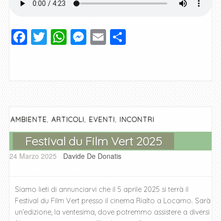
F
T
W
M
E
C
a
wi
h
e
m
o
c
tt
at
ss
ai
n
e
er
s
e
l
di
b
A
n
vi
o
p
g
di
,
,
,
AMBIENTE
ARTICOLI
EVENTI
INCONTRI
o
p
er
Festival du Film Vert 2025
k
24 Marzo 2025
Davide De Donatis
Siamo lieti di annunciarvi che il 5 aprile 2025 si terrà il
Festival du Film Vert presso il cinema Rialto a Locarno. Sarà
un’edizione, la ventesima, dove potremmo assistere a diversi