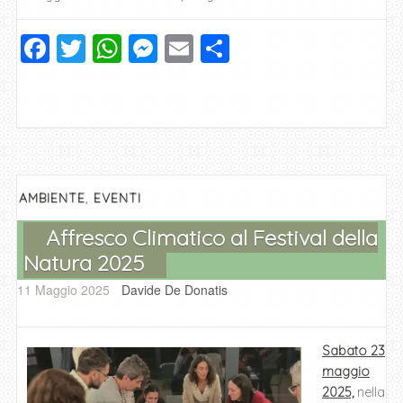
F
T
W
M
E
C
a
wi
h
e
m
o
c
tt
at
ss
ai
n
e
er
s
e
l
di
b
A
n
vi
o
p
g
di
,
AMBIENTE
EVENTI
o
p
er
Affresco Climatico al Festival della
k
Natura 2025
11 Maggio 2025
Davide De Donatis
Sabato 23
maggio
2025,
nella