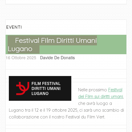
e
er
s
e
l
di
b
A
n
vi
o
p
g
di
EVENTI
o
p
er
Festival Film Diritti Umani
k
Lugano
16 Ottobre 2025
Davide De Donatis
Nelle prossimo
Festival
del Film sui diritti umani
,
che avrà luogo a
Lugano tra il 12 e il 19 ottobre 2025, ci sarà uno scambio di
collaborazione con il nostro Festival du Film Vert.