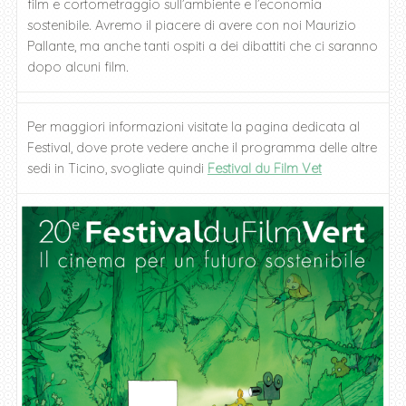
film e cortometraggio sull’ambiente e l’economia
sostenibile. Avremo il piacere di avere con noi Maurizio
Pallante, ma anche tanti ospiti a dei dibattiti che ci saranno
dopo alcuni film.
Per maggiori informazioni visitate la pagina dedicata al
Festival, dove prote vedere anche il programma delle altre
sedi in Ticino, svogliate quindi
Festival du Film Vet