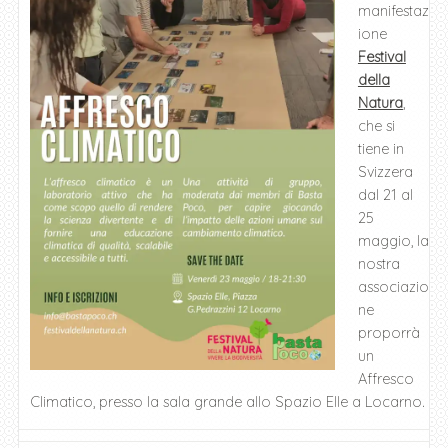
manifestaz
ione
Festival
della
Natura
,
che si
tiene in
Svizzera
dal 21 al
25
maggio, la
nostra
associazio
ne
proporrà
un
Affresco
Climatico, presso la sala grande allo Spazio Elle a Locarno.