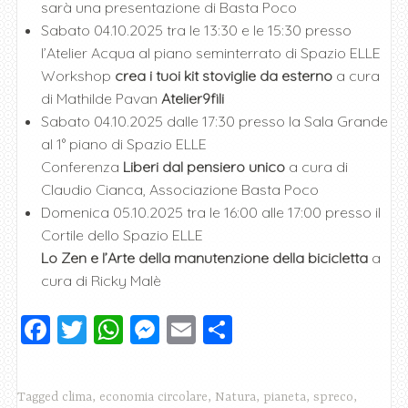
sarà una presentazione di Basta Poco
Sabato 04.10.2025 tra le 13:30 e le 15:30 presso
l’Atelier Acqua al piano seminterrato di Spazio ELLE
Workshop
crea i tuoi kit stoviglie da esterno
a cura
di Mathilde Pavan
Atelier9fili
Sabato 04.10.2025 dalle 17:30 presso la Sala Grande
al 1° piano di Spazio ELLE
Conferenza
Liberi dal pensiero unico
a cura di
Claudio Cianca, Associazione Basta Poco
Domenica 05.10.2025 tra le 16:00 alle 17:00 presso il
Cortile dello Spazio ELLE
Lo Zen e l’Arte della manutenzione della bicicletta
a
cura di Ricky Malè
F
T
W
M
E
C
a
wi
h
e
m
o
c
tt
at
ss
ai
n
Tagged
clima
,
economia circolare
,
Natura
,
pianeta
,
spreco
,