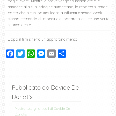
tragici eventi. Mentre le prove vengono insabbiate e le
minacce alla sua indagine aumentano, la reporter si rende
conto che alcuni politici, legati a influenti aziende locali,
stanno cercando di impedirle di portare alla luce una verità
sconvolgente.
Dopo il film si terrà un approfondimento.
F
T
W
M
E
C
a
wi
h
e
m
o
c
tt
at
ss
ai
n
e
er
s
e
l
di
b
A
n
vi
Pubblicato da
Davide De
o
p
g
di
Donatis
o
p
er
Mostra tutti gli articoli di Davide De
k
Donatis