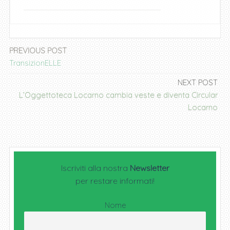
Navigazione
PREVIOUS POST
TransizionELLE
articoli
NEXT POST
L’Oggettoteca Locarno cambia veste e diventa Circular
Locarno
Iscriviti alla nostra
Newsletter
per restare informati!
Nome