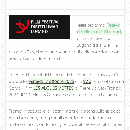
Nelle prossimo
Festival
del Film sui diritti umani
,
che avrà luogo a
Lugano tra il 12 e il 19
ottobre 2025, ci sarà uno scambio di collaborazione con il
nostro Festival du Film Vert.
Durante il Festival del Film sui diritti umani a Lugano verrà
proposto,
venerdì 17 ottobre 2025
alle
9.30
presso il Cinema
Corso, il film
LES ALGUES VERTES
di Pierre Jolivet (Francia,
2023 di 110 min in VO francese con sottotitoli in italiano)
Trama: In seguito alle recenti morti di abitanti sulle spiagge
della Bretagna, una giornalista arriva per indagare sul
mistero che circonda le alghe, possibili responsabili di questi