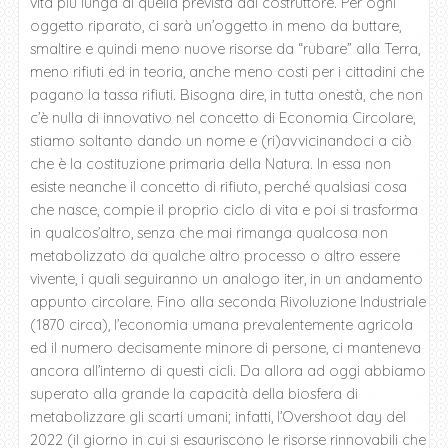
vita più lunga di quella prevista dal costruttore. Per ogni
oggetto riparato, ci sarà un’oggetto in meno da buttare,
smaltire e quindi meno nuove risorse da “rubare” alla Terra,
meno rifiuti ed in teoria, anche meno costi per i cittadini che
pagano la tassa rifiuti. Bisogna dire, in tutta onestà, che non
c’è nulla di innovativo nel concetto di Economia Circolare,
stiamo soltanto dando un nome e (ri)avvicinandoci a ciò
che è la costituzione primaria della Natura. In essa non
esiste neanche il concetto di rifiuto, perché qualsiasi cosa
che nasce, compie il proprio ciclo di vita e poi si trasforma
in qualcos’altro, senza che mai rimanga qualcosa non
metabolizzato da qualche altro processo o altro essere
vivente, i quali seguiranno un analogo iter, in un andamento
appunto circolare. Fino alla seconda Rivoluzione Industriale
(1870 circa), l’economia umana prevalentemente agricola
ed il numero decisamente minore di persone, ci manteneva
ancora all’interno di questi cicli. Da allora ad oggi abbiamo
superato alla grande la capacità della biosfera di
metabolizzare gli scarti umani; infatti, l’Overshoot day del
2022 (il giorno in cui si esauriscono le risorse rinnovabili che