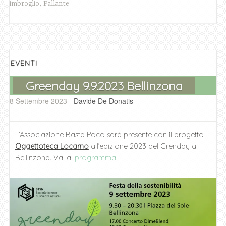
e
er
s
e
l
di
imbroglio
,
Pallante
b
A
n
vi
o
p
g
di
o
p
er
k
EVENTI
Greenday 9.9.2023 Bellinzona
8 Settembre 2023
Davide De Donatis
L’Associazione Basta Poco sarà presente con il progetto
Oggettoteca Locarno
all’edizione 2023 del Grenday a
Bellinzona. Vai al
programma