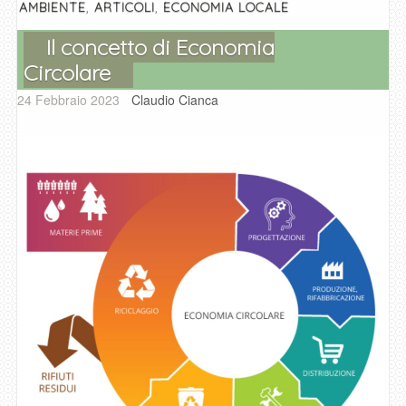
o
p
er
,
,
AMBIENTE
ARTICOLI
ECONOMIA LOCALE
k
Il concetto di Economia
Circolare
24 Febbraio 2023
Claudio Cianca