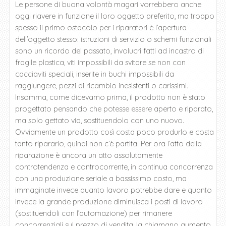
Le persone di buona volontà magari vorrebbero anche
oggi riavere in funzione il loro oggetto preferito, ma troppo
spesso il primo ostacolo per i riparatori è l’apertura
dell’oggetto stesso: istruzioni di servizio o schemi funzionali
sono un ricordo del passato, involucri fatti ad incastro di
fragile plastica, viti impossibili da svitare se non con
cacciaviti speciali, inserite in buchi impossibili da
raggiungere, pezzi di ricambio inesistenti o carissimi.
Insomma, come dicevamo prima, il prodotto non è stato
progettato pensando che potesse essere aperto e riparato,
ma solo gettato via, sostituendolo con uno nuovo.
Ovviamente un prodotto così costa poco produrlo e costa
tanto ripararlo, quindi non c’è partita. Per ora l’atto della
riparazione è ancora un atto assolutamente
controtendenza e controcorrente, in continua concorrenza
con una produzione seriale a bassissimo costo, ma
immaginate invece quanto lavoro potrebbe dare e quanto
invece la grande produzione diminuisca i posti di lavoro
(sostituendoli con l’automazione) per rimanere
concorrenziali sul prezzo di vendita, la chiamano aumento