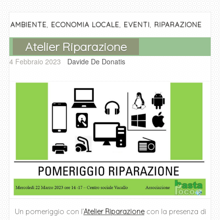
o
p
er
k
,
,
,
AMBIENTE
ECONOMIA LOCALE
EVENTI
RIPARAZIONE
Atelier Riparazione
4 Febbraio 2023
Davide De Donatis
Un pomeriggio con l’
Atelier Riparazione
con la presenza di