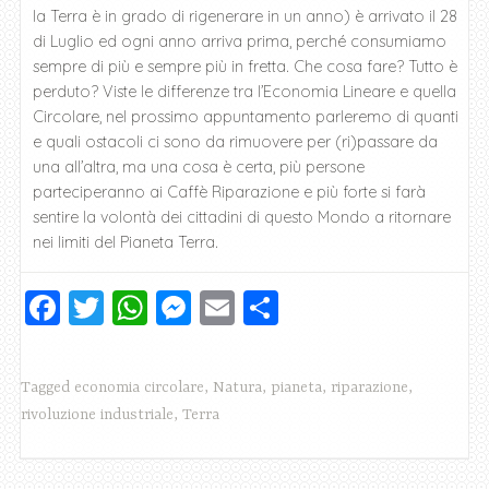
la Terra è in grado di rigenerare in un anno) è arrivato il 28
di Luglio ed ogni anno arriva prima, perché consumiamo
sempre di più e sempre più in fretta. Che cosa fare? Tutto è
perduto? Viste le differenze tra l’Economia Lineare e quella
Circolare, nel prossimo appuntamento parleremo di quanti
e quali ostacoli ci sono da rimuovere per (ri)passare da
una all’altra, ma una cosa è certa, più persone
parteciperanno ai Caffè Riparazione e più forte si farà
sentire la volontà dei cittadini di questo Mondo a ritornare
nei limiti del Pianeta Terra.
F
T
W
M
E
C
a
wi
h
e
m
o
c
tt
at
ss
ai
n
Tagged
economia circolare
,
Natura
,
pianeta
,
riparazione
,
e
er
s
e
l
di
rivoluzione industriale
,
Terra
b
A
n
vi
o
p
g
di