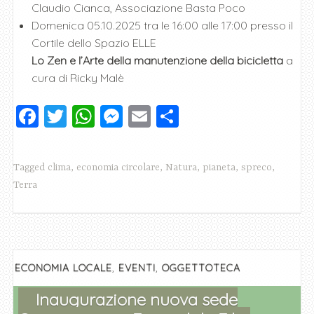
Claudio Cianca, Associazione Basta Poco
Domenica 05.10.2025 tra le 16:00 alle 17:00 presso il
Cortile dello Spazio ELLE
Lo Zen e l’Arte della manutenzione della bicicletta
a
cura di Ricky Malè
F
T
W
M
E
C
a
wi
h
e
m
o
c
tt
at
ss
ai
n
Tagged
clima
,
economia circolare
,
Natura
,
pianeta
,
spreco
,
e
er
s
e
l
di
Terra
b
A
n
vi
o
p
g
di
o
p
er
k
,
,
ECONOMIA LOCALE
EVENTI
OGGETTOTECA
Inaugurazione nuova sede