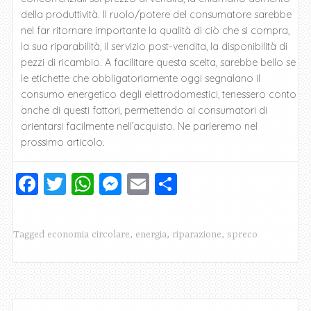
della produttività. Il ruolo/potere del consumatore sarebbe
nel far ritornare importante la qualità di ciò che si compra,
la sua riparabilità, il servizio post-vendita, la disponibilità di
pezzi di ricambio. A facilitare questa scelta, sarebbe bello se
le etichette che obbligatoriamente oggi segnalano il
consumo energetico degli elettrodomestici, tenessero conto
anche di questi fattori, permettendo ai consumatori di
orientarsi facilmente nell’acquisto. Ne parleremo nel
prossimo articolo.
F
T
W
M
E
C
a
wi
h
e
m
o
c
tt
at
ss
ai
n
Tagged
economia circolare
,
energia
,
riparazione
,
spreco
e
er
s
e
l
di
b
A
n
vi
o
p
g
di