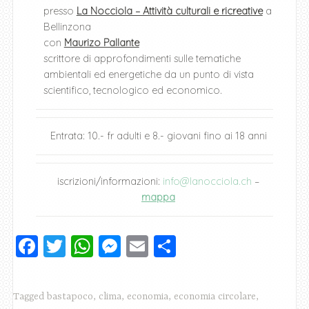
presso
La Nocciola – Attività culturali e ricrea
tive
a
Bellinzona
con
Maurizo Pallante
scrittore di approfondimenti sulle tematiche
ambientali ed energetiche da un punto di vista
scientifico, tecnologico ed economico.
Entrata: 10.- fr adulti e 8.- giovani fino ai 18 anni
iscrizioni/informazioni:
info@lanocciola.ch
–
mappa
F
T
W
M
E
C
a
wi
h
e
m
o
c
tt
at
ss
ai
n
Tagged
bastapoco
,
clima
,
economia
,
economia circolare
,