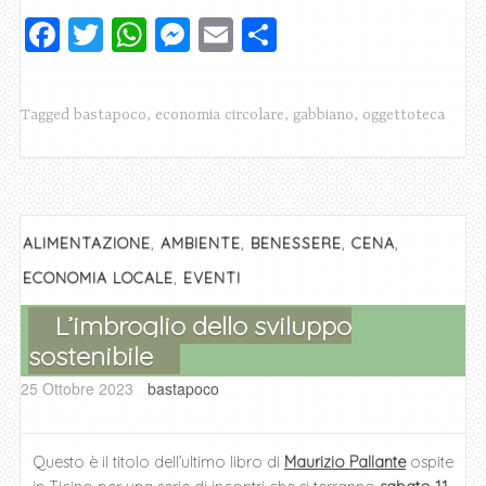
F
T
W
M
E
C
a
wi
h
e
m
o
c
tt
at
ss
ai
n
Tagged
bastapoco
,
economia circolare
,
gabbiano
,
oggettoteca
e
er
s
e
l
di
b
A
n
vi
o
p
g
di
o
p
er
,
,
,
,
ALIMENTAZIONE
AMBIENTE
BENESSERE
CENA
k
,
ECONOMIA LOCALE
EVENTI
L’imbroglio dello sviluppo
sostenibile
25 Ottobre 2023
bastapoco
Questo è il titolo dell’ultimo libro di
Maurizio Pallante
ospite