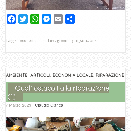
F
T
W
M
E
C
a
wi
h
e
m
o
c
tt
at
ss
ai
n
Tagged
economia circolare
,
greenday
,
riparazione
e
er
s
e
l
di
b
A
n
vi
o
p
g
di
o
p
er
,
,
,
AMBIENTE
ARTICOLI
ECONOMIA LOCALE
RIPARAZIONE
k
Quali ostacoli alla riparazione
(1)
7 Marzo 2023
Claudio Cianca