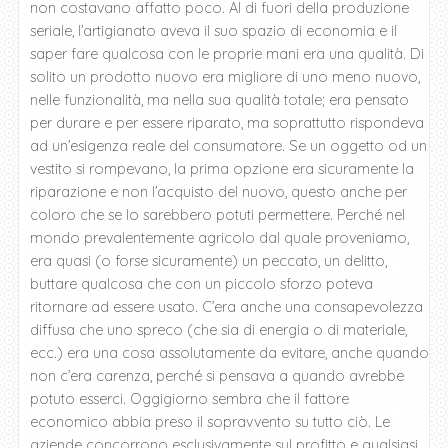
non costavano affatto poco. Al di fuori della produzione
seriale, l’artigianato aveva il suo spazio di economia e il
saper fare qualcosa con le proprie mani era una qualità. Di
solito un prodotto nuovo era migliore di uno meno nuovo,
nelle funzionalità, ma nella sua qualità totale; era pensato
per durare e per essere riparato, ma soprattutto rispondeva
ad un’esigenza reale del consumatore. Se un oggetto od un
vestito si rompevano, la prima opzione era sicuramente la
riparazione e non l’acquisto del nuovo, questo anche per
coloro che se lo sarebbero potuti permettere. Perché nel
mondo prevalentemente agricolo dal quale proveniamo,
era quasi (o forse sicuramente) un peccato, un delitto,
buttare qualcosa che con un piccolo sforzo poteva
ritornare ad essere usato. C’era anche una consapevolezza
diffusa che uno spreco (che sia di energia o di materiale,
ecc.) era una cosa assolutamente da evitare, anche quando
non c’era carenza, perché si pensava a quando avrebbe
potuto esserci. Oggigiorno sembra che il fattore
economico abbia preso il sopravvento su tutto ciò. Le
aziende concorrono esclusivamente sul profitto e qualsiasi