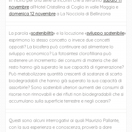
in Ticino per una serie di incontri che si terranno
sabato 11
novembre
all’Hotel Cristallina di Coglio in valle Maggia e
domenica 12 novembre
a La Nocciola di Bellinzona
La parola «
sostenibilità
» e la locuzione «
sviluppo sostenibile
»
esprimono lo stesso concetto o invece due concetti
opposti? La biosfera può continuare ad alimentare lo
sviluppo economico? La fotosintesi clorofilliana può
sostenere un incremento dei consumi di materia che del
resto hanno già superato le sue capacità di rigenerazione?
Può metabolizzare quantità crescenti di sostanze di scarto
biodegradabili che hanno già superato la sua capacità di
assorbirle? Sono sostenibili ulteriori aumenti dei consumi di
risorse non rinnovabili e dei rifiuti non biodegradabili che si
accumulano sulla superficie terrestre e negli oceani?
Questi sono alcuni interrogativi ai quali Maurizio Pallante,
con la sua esperienza e conoscenza, proverà a dare