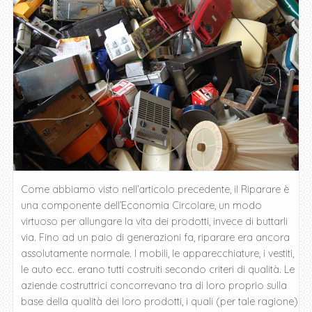
Come abbiamo visto nell’articolo precedente, il Riparare è
una componente dell’Economia Circolare, un modo
virtuoso per allungare la vita dei prodotti, invece di buttarli
via. Fino ad un paio di generazioni fa, riparare era ancora
assolutamente normale. I mobili, le apparecchiature, i vestiti,
le auto ecc. erano tutti costruiti secondo criteri di qualità. Le
aziende costruttrici concorrevano tra di loro proprio sulla
base della qualità dei loro prodotti, i quali (per tale ragione)