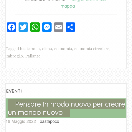
mappa
F
T
W
M
E
C
a
wi
h
e
m
o
c
tt
at
ss
ai
n
Tagged
bastapoco
,
clima
,
economia
,
economia circolare
,
e
er
s
e
l
di
imbroglio
,
Pallante
b
A
n
vi
o
p
g
di
o
p
er
k
EVENTI
Pensare in modo nuovo per creare
un mondo nuovo
19 Maggio 2022
bastapoco