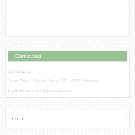
Contattaci
Scrivendo a
Basta Poco – Strada Regina 25 – 6832 Pedrinate
o per e-mail a info@bastapoco.ch
Ricerca
per: