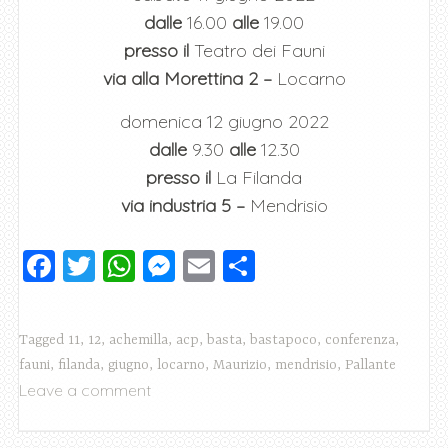
dalle
16.00
alle
19.00
presso il
Teatro dei Fauni
via alla Morettina 2 –
Locarno
domenica 12 giugno 2022
dalle
9.30
alle
12.30
presso il
La Filanda
via industria 5 –
Mendrisio
F
T
W
M
E
C
a
wi
h
e
m
o
c
tt
at
ss
ai
n
Tagged
11
,
12
,
achemilla
,
acp
,
basta
,
bastapoco
,
conferenza
,
e
er
s
e
l
di
fauni
,
filanda
,
giugno
,
locarno
,
Maurizio
,
mendrisio
,
Pallante
b
A
n
vi
Leave a comment
o
p
g
di