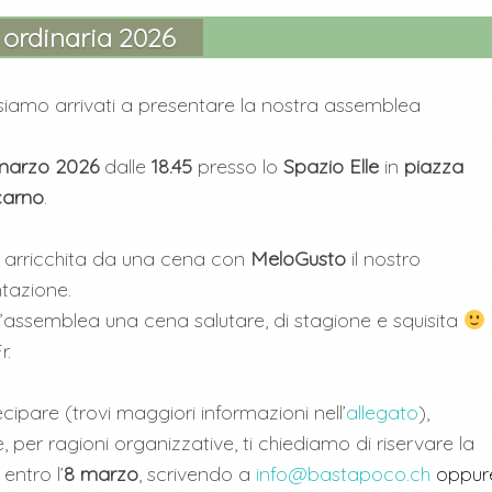
ordinaria 2026
 siamo arrivati a presentare la nostra assemblea
 marzo 2026
dalle
18.45
presso lo
Spazio Elle
in
piazza
carno
.
 arricchita da una cena con
MeloGusto
il nostro
ntazione.
l’assemblea una cena salutare, di stagione e squisita
r.
cipare (trovi maggiori informazioni nell’
allegato
),
e, per ragioni organizzative, ti chiediamo di riservare la
entro l’
8
marzo
, scrivendo a
info@bastapoco.ch
oppur