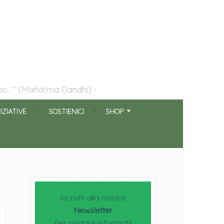
ogno…" (Mahatma Gandhi)
NIZIATIVE
SOSTIENICI
SHOP
Iscriviti alla nostra
Newsletter
per restare informati!