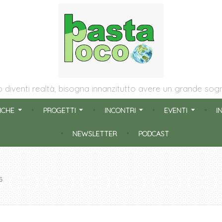
oco
no diventi realtà, bisogna innanzitutto avere un grande s
ICHE
PROGETTI
INCONTRI
EVENTI
I
NEWSLETTER
PODCAST
6