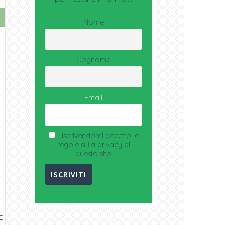
Nome
Cognome
Email
Iscrivendomi accetto le
regole sulla privacy di
questo sito
e