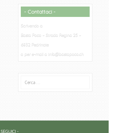
Contattaci
Scrivendo a
Basta Poco – Strada Regina 25 –
6832 Pedrinate
o per e-mail a info@bastapoco.ch
Ricerca
per:
SEGUICI