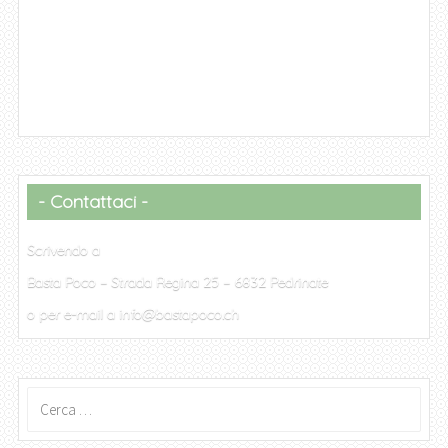
Contattaci
Scrivendo a
Basta Poco – Strada Regina 25 – 6832 Pedrinate
o per e-mail a info@bastapoco.ch
Ricerca
per: