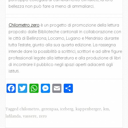
bellezza non può fare a meno di ammaliarci.
Chilometro zero
è un progetto di promozione della lettura
proposto dalle Biblioteche cantonali in collaborazione con
le città di Bellinzona, Locarno, Lugano e Mendrisio durante
tutta l’estate, giunto alla sua quarta edizione. La rassegna
intende dare la possibilità a scrittrici, scrittori e ad altre figure
professionali legate alla letteratura e alla produzione di libri
di incontrare il pubblico negli spazi aperti adiacenti agli
istituti.
F
T
W
M
E
C
a
wi
h
e
m
o
c
tt
at
ss
ai
n
Tagged
chilometro
,
gerenpaa
,
iceberg
,
kappenberger
,
km
,
e
er
s
e
l
di
lafilanda
,
vassere
,
zero
b
A
n
vi