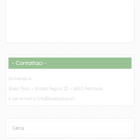
Contattaci
Scrivendo a
Basta Poco – Strada Regina 25 – 6832 Pedrinate
o per e-mail a info@bastapoco.ch
Ricerca
per: