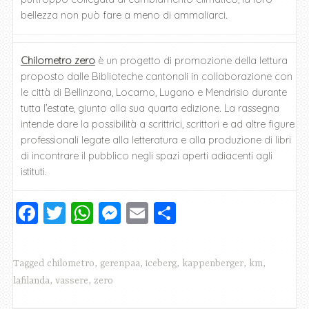
bellezza non può fare a meno di ammaliarci.
Chilometro zero
è un progetto di promozione della lettura
proposto dalle Biblioteche cantonali in collaborazione con
le città di Bellinzona, Locarno, Lugano e Mendrisio durante
tutta l’estate, giunto alla sua quarta edizione. La rassegna
intende dare la possibilità a scrittrici, scrittori e ad altre figure
professionali legate alla letteratura e alla produzione di libri
di incontrare il pubblico negli spazi aperti adiacenti agli
istituti.
F
T
W
M
E
C
a
wi
h
e
m
o
c
tt
at
ss
ai
n
Tagged
chilometro
,
gerenpaa
,
iceberg
,
kappenberger
,
km
,
e
er
s
e
l
di
lafilanda
,
vassere
,
zero
b
A
n
vi